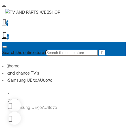
0
0
Search the entire store
home
2nd chance TV's
Samsung UE50AU8070
ZGAN