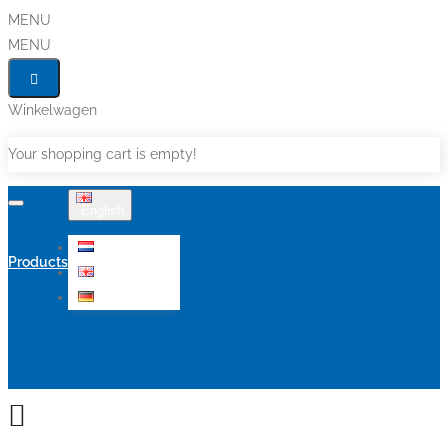
MENU
MENU
Winkelwagen
Your shopping cart is empty!
English
Nederlands
Products
English
Deutsch
Sale