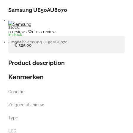
Samsung UE50AU8070
Stock:
0 reviews
Write a review
In stock
Model:
Samsung UE50AU8070
€ 325.00
Product description
Kenmerken
Conditie
Zo goed als nieuw
Type
LED