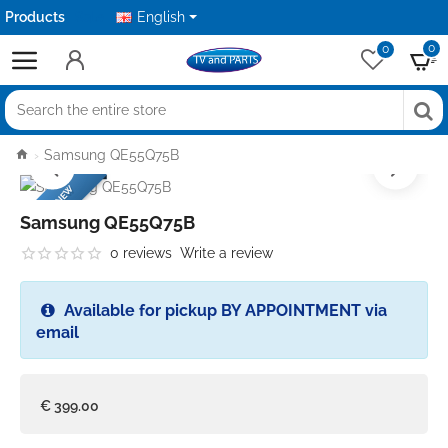
Products
Sale
English
0
0
Search
the
home
Samsung QE55Q75B
entire
BRANDNEW
store
Samsung QE55Q75B
0 reviews
Write a review
Available for pickup BY APPOINTMENT via
email
Stock:
Out of Stock
Model:
Samsung QE55Q75B
€ 399.00