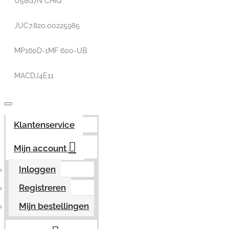
U58G7N CHIQ
JUC7.820.00225985
MP160D-1MF 600-UB
MACDJ4E11
Klantenservice
Mijn account
Inloggen
Registreren
Mijn bestellingen