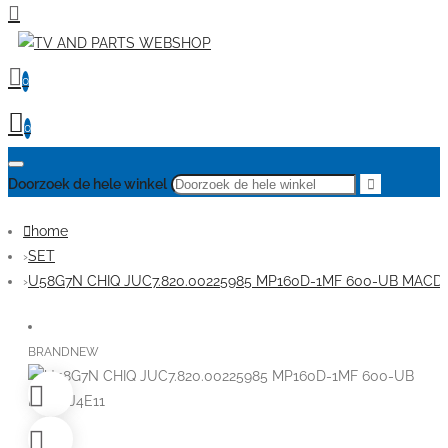
0
0
Doorzoek de hele winkel
home
SET
U58G7N CHIQ JUC7.820.00225985 MP160D-1MF 600-UB MACDJ
BRANDNEW