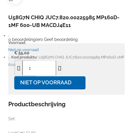
U58G7N CHIQ JUC7.820.00225985 MP160D-
1MF 600-UB MACDJ4E11
0 beoordeling(en)
Geef beoordeling
Voorraad:
Niet op voorraad
€ 55,00
Kod produktu:
U58G7N CHIQ JUC7.820.00225985 MP160D-1MF
600-UB MACDJ4E11
NIET OP VOORRAAD
Productbeschrijving
Set