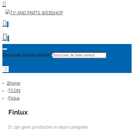
0
0
Doorzoek de hele winkel
home
TCON
Finlux
Finlux
Er zijn geen producten in deze categorie.