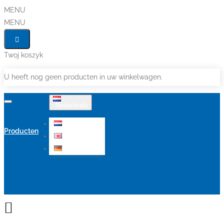
MENU
MENU
Twoj koszyk
U heeft nog geen producten in uw winkelwagen.
Nederlands
Nederlands
Producten
English
Deutsch
Aanbiedingen