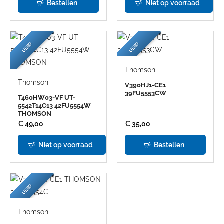
Bestellen
Niet op voorraad
USED
USED
Thomson
Thomson
V390HJ1-CE1
39FU5553CW
T460HW03-VF UT-
5542T14C13 42FU5554W
THOMSON
€ 49,00
€ 35,00
Niet op voorraad
Bestellen
USED
Thomson