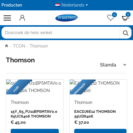
Producten
Aanbiedingen
Nederlands
0
0
Doorzoek
de
home
TCON
Thomson
hele
winkel
Thomson
BRANDNEW
USED
Thomson
Thomson
15Y_65_FU11BPSMTAV0.0
EACDJ6E12 THOMSON
65UC6406 THOMSON
55UD6406
€ 45,00
€ 37,00