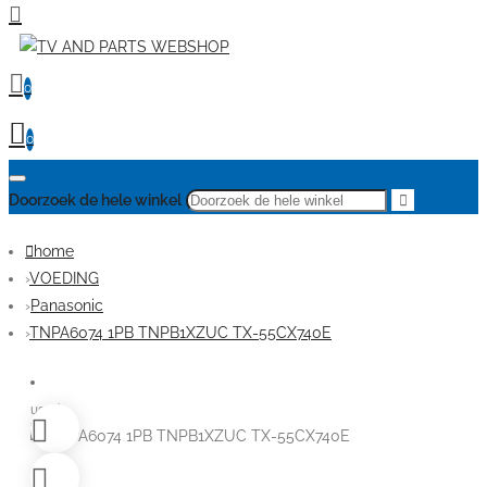
0
0
Doorzoek de hele winkel
home
VOEDING
Panasonic
TNPA6074 1PB TNPB1XZUC TX-55CX740E
used