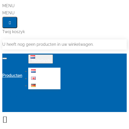
MENU
MENU
Twoj koszyk
U heeft nog geen producten in uw winkelwagen.
Nederlands
Nederlands
Producten
English
Deutsch
Aanbiedingen