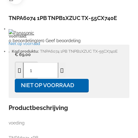
TNPA6074 1PB TNPB1XZUC TX-55CX740E
Voorraad:
0 beoordeling(en)
Geef beoordeling
Niet op voorraad
Kod produktu:
TNPA6074 1PB TNPB1XZUC TX-55CX740E
€ 69,00
NIET OP VOORRAAD
Productbeschrijving
voeding