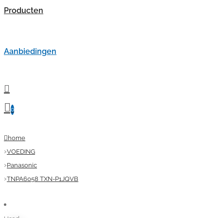
Producten
Aanbiedingen
0
home
VOEDING
Panasonic
TNPA6058 TXN-P1JQVB