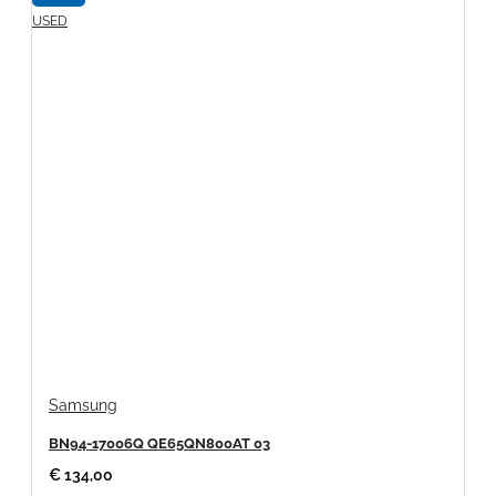
USED
Samsung
BN94-17006Q QE65QN800AT 03
€ 134,00