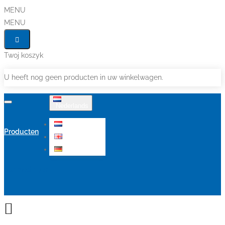
MENU
MENU
Twoj koszyk
U heeft nog geen producten in uw winkelwagen.
Nederlands
Nederlands
Producten
English
Deutsch
Aanbiedingen