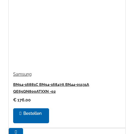
Samsung
BN94-16881C BN94-16847A BN44-01131A
QE65QN800ATXXN -02
€ 176,00
Bestellen