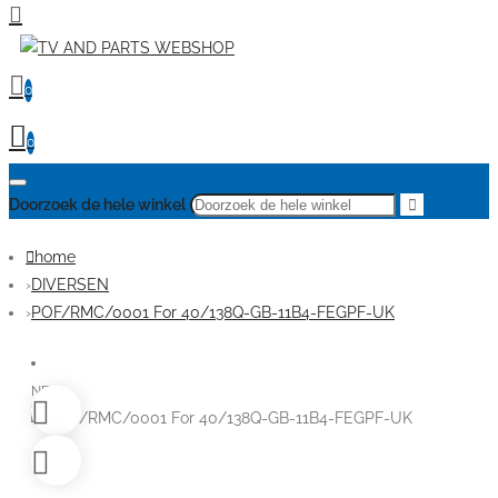
0
0
Doorzoek de hele winkel
home
DIVERSEN
POF/RMC/0001 For 40/138Q-GB-11B4-FEGPF-UK
NEW