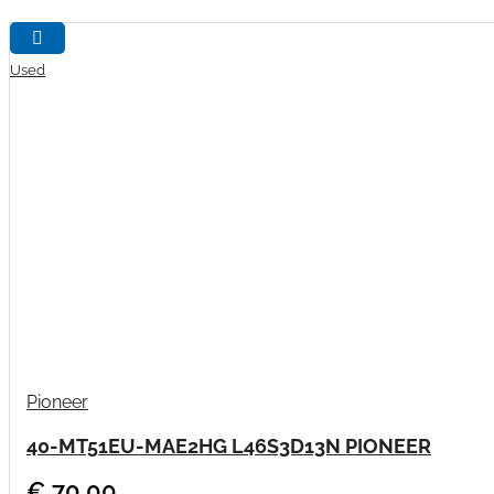
Used
Pioneer
40-MT51EU-MAE2HG L46S3D13N PIONEER
€ 70,00