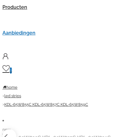
Producten
Aanbiedingen
0
home
led strips
KDL-65W855C KDL-65W857C KDL-65W859C
new