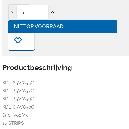
NIET OP VOORRAAD
Productbeschrijving
KDL-65W855C
KDL-65W857C
KDL-65W859C
KDL-65W850C
650TV02 V3
16 STRIPS