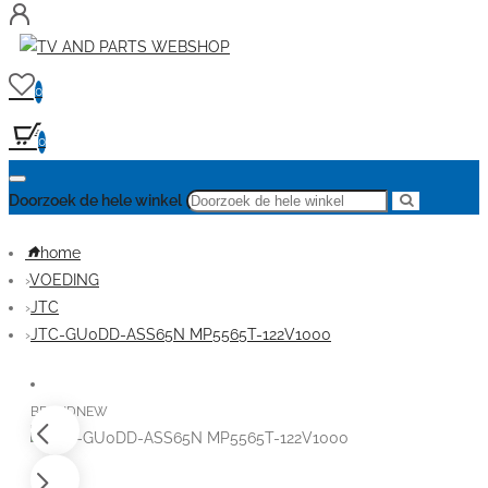
0
0
Doorzoek de hele winkel
home
VOEDING
JTC
JTC-GU0DD-ASS65N MP5565T-122V1000
BRANDNEW