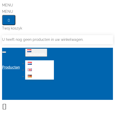
MENU
MENU
Twoj koszyk
U heeft nog geen producten in uw winkelwagen.
Nederlands
Nederlands
Producten
English
Deutsch
Aanbiedingen