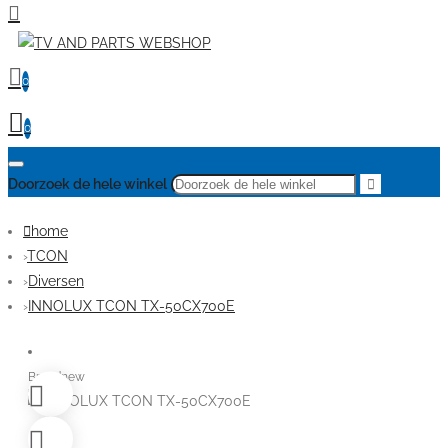
0
0
Doorzoek de hele winkel
home
TCON
Diversen
INNOLUX TCON TX-50CX700E
Brandnew