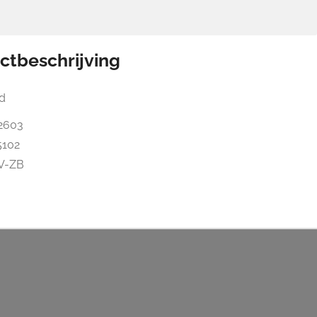
ctbeschrijving
d
2603
5102
V-ZB