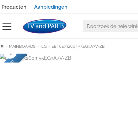
Producten
Aanbiedingen
Doorzoek
de
h
MAINBOARDS
LG
EBT64732603 55EG9A7V-ZB
hele
o
winkel
m
USED
e