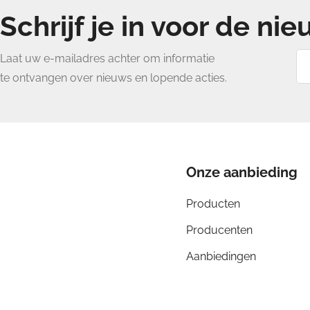
Schrijf je in voor de ni
Vu
Laat uw e-mailadres achter om informatie
al
te ontvangen over nieuws en lopende acties.
u
e-
ma
ad
Onze aanbieding
in
Producten
Producenten
Aanbiedingen