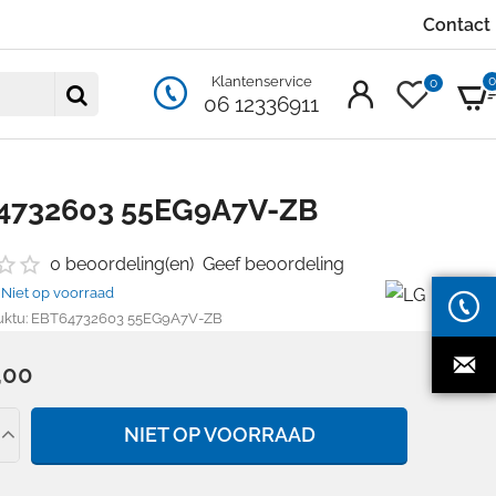
Contact
Klantenservice
0
06 12336911
4732603 55EG9A7V-ZB
0 beoordeling(en)
Geef beoordeling
Niet op voorraad
ktu:
EBT64732603 55EG9A7V-ZB
,00
NIET OP VOORRAAD