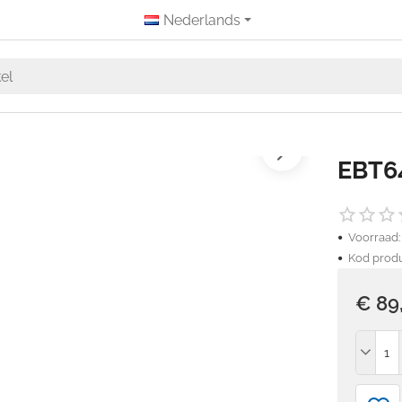
Nederlands
EBT6
Voorraad:
Kod produ
€ 89