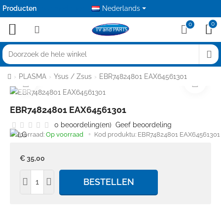
Producten
Aanbiedingen
Nederlands
0
0
Doorzoek
de
home
PLASMA
Ysus / Zsus
EBR74824801 EAX64561301
hele
winkel
EBR74824801 EAX64561301
0 beoordeling(en)
Geef beoordeling
Voorraad:
Op voorraad
Kod produktu:
EBR74824801 EAX64561301
€ 35,00
BESTELLEN