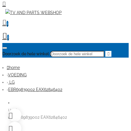
0
0
Doorzoek de hele winkel
home
VOEDING
LG
EBR69839002 EAX62846402
Used