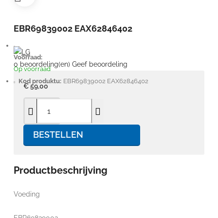
EBR69839002 EAX62846402
Voorraad:
0 beoordeling(en)
Geef beoordeling
Op voorraad
Kod produktu:
EBR69839002 EAX62846402
€ 59,00
BESTELLEN
Productbeschrijving
Voeding