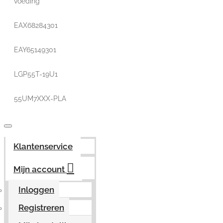
voeding
EAX68284301
EAY65149301
LGP55T-19U1
55UM7XXX-PLA
Klantenservice
Mijn account
Inloggen
Registreren