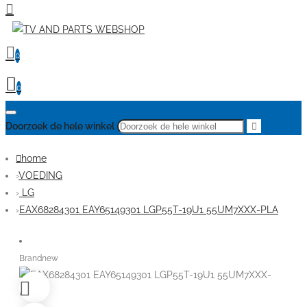
0
0
Doorzoek de hele winkel
home
VOEDING
LG
EAX68284301 EAY65149301 LGP55T-19U1 55UM7XXX-PLA
Brandnew