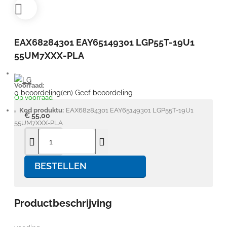
EAX68284301 EAY65149301 LGP55T-19U1
55UM7XXX-PLA
Voorraad:
0 beoordeling(en)
Geef beoordeling
Op voorraad
Kod produktu:
EAX68284301 EAY65149301 LGP55T-19U1
€ 55,00
55UM7XXX-PLA
BESTELLEN
Productbeschrijving