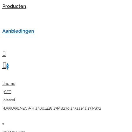
Producten
Aanbiedingen
0
home
SET
Vestel
D55U551N4CWH 23601448 17MB230 23512192 17IPS72