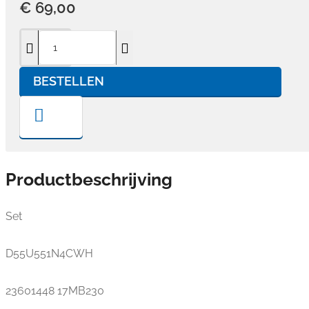
€ 69,00
BESTELLEN
Productbeschrijving
Set
D55U551N4CWH
23601448 17MB230