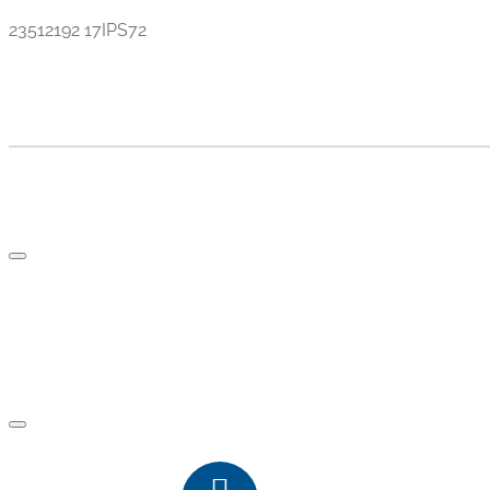
23512192 17IPS72
TV AND PARTS