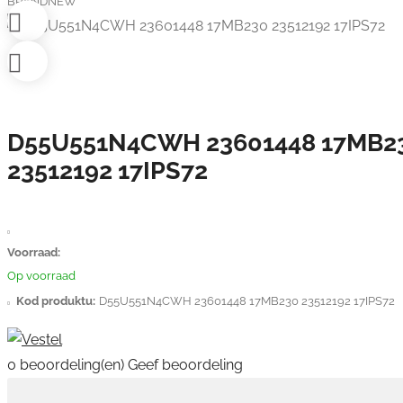
BRANDNEW
D55U551N4CWH 23601448 17MB2
23512192 17IPS72
Voorraad:
Op voorraad
Kod produktu:
D55U551N4CWH 23601448 17MB230 23512192 17IPS72
0 beoordeling(en)
Geef beoordeling