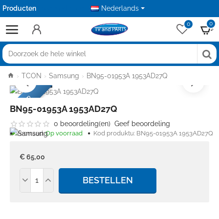
Producten
Aanbiedingen
Nederlands
0
0
Doorzoek
de
home
TCON
Samsung
BN95-01953A 1953AD27Q
hele
winkel
USED
BN95-01953A 1953AD27Q
0 beoordeling(en)
Geef beoordeling
Voorraad:
Op voorraad
Kod produktu:
BN95-01953A 1953AD27Q
€ 65,00
BESTELLEN