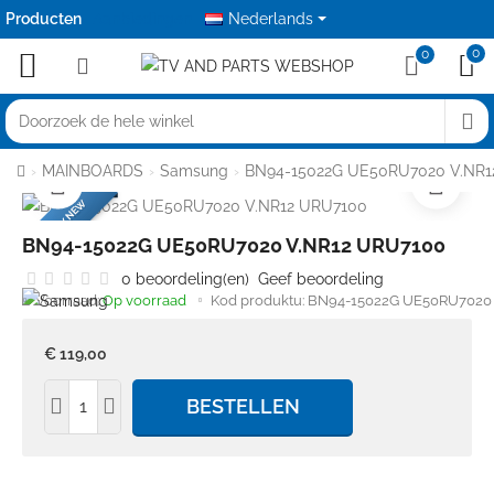
Producten
Aanbiedingen
Nederlands
0
0
Doorzoek
de
home
MAINBOARDS
Samsung
BN94-15022G UE50RU7020 V.NR1
hele
FACTORY NEW
winkel
BN94-15022G UE50RU7020 V.NR12 URU7100
0 beoordeling(en)
Geef beoordeling
Voorraad:
Op voorraad
Kod produktu:
BN94-15022G UE50RU7020 
€ 119,00
BESTELLEN