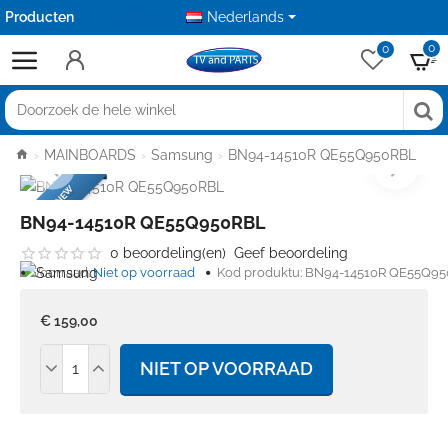
Producten
Aanbiedingen
Nederlands
0
0
Doorzoek
de
home
MAINBOARDS
Samsung
BN94-14510R QE55Q950RBL
hele
BRANDNEW
winkel
BN94-14510R QE55Q950RBL
0 beoordeling(en)
Geef beoordeling
Voorraad:
Niet op voorraad
Kod produktu:
BN94-14510R QE55Q9
€ 159,00
NIET OP VOORRAAD