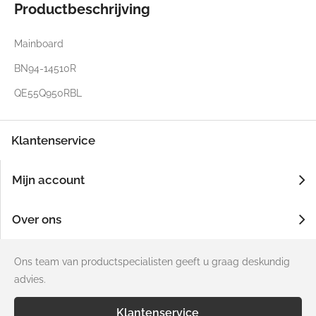
Productbeschrijving
Mainboard
BN94-14510R
QE55Q950RBL
Klantenservice
Mijn account
Over ons
Ons team van productspecialisten geeft u graag deskundig
advies.
Klantenservice