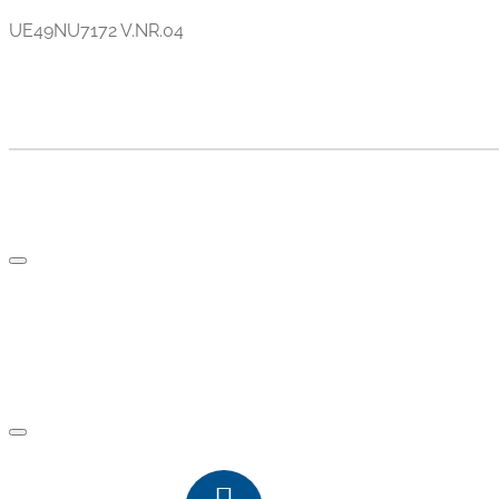
UE49NU7172 V.NR.04
TV AND PARTS