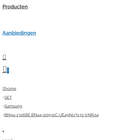
Producten
Aanbiedingen
0
home
SET
Samsung
BN94-13268E BN44-00932C UE49NU7172 V.NR.04