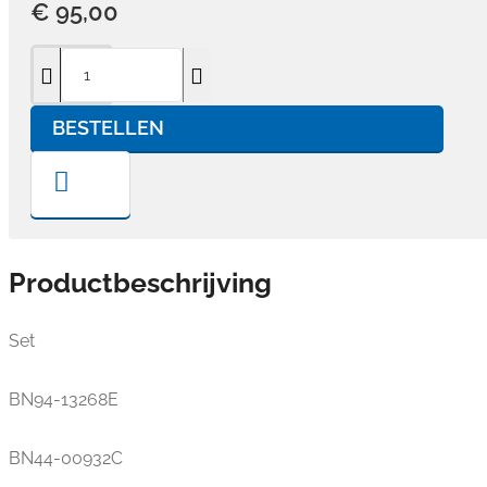
€ 95,00
BESTELLEN
Productbeschrijving
Set
BN94-13268E
BN44-00932C