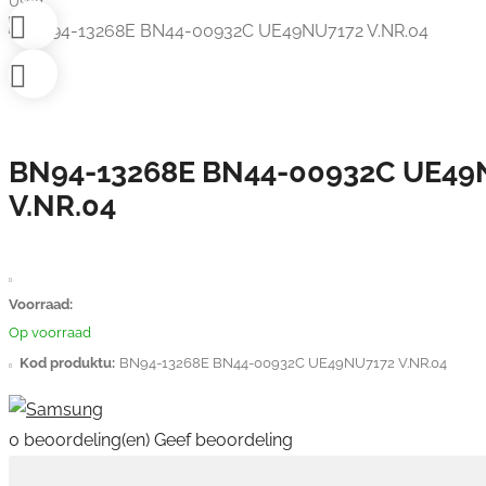
Used
BN94-13268E BN44-00932C UE49
V.NR.04
Voorraad:
Op voorraad
Kod produktu:
BN94-13268E BN44-00932C UE49NU7172 V.NR.04
0 beoordeling(en)
Geef beoordeling