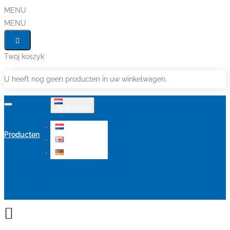
MENU
MENU
Twoj koszyk
U heeft nog geen producten in uw winkelwagen.
Nederlands
Nederlands
Producten
English
Deutsch
Aanbiedingen