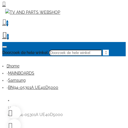
0
0
Doorzoek de hele winkel
home
MAINBOARDS
Samsung
BN94-05301A UE40D5000
Used