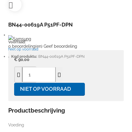
BN44-00619A P51PF-DPN
Voorraad:
0 beoordeling(en)
Geef beoordeling
Niet op voorraad
Kod produktu:
BN44-00619A P51PF-DPN
€ 90,00
NIET OP VOORRAAD
Productbeschrijving
Voeding