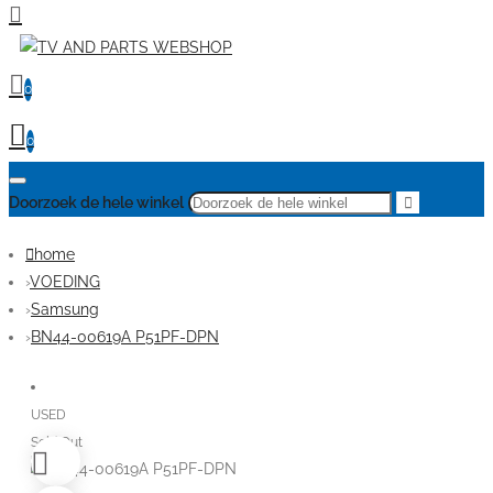
0
0
Doorzoek de hele winkel
home
VOEDING
Samsung
BN44-00619A P51PF-DPN
USED
Sold Out