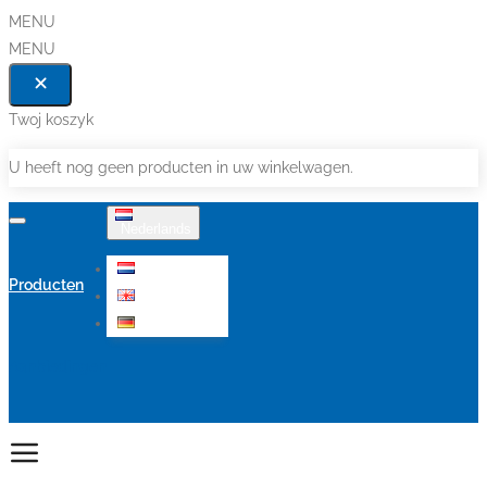
MENU
MENU
Twoj koszyk
U heeft nog geen producten in uw winkelwagen.
Nederlands
Nederlands
Producten
English
Deutsch
Aanbiedingen