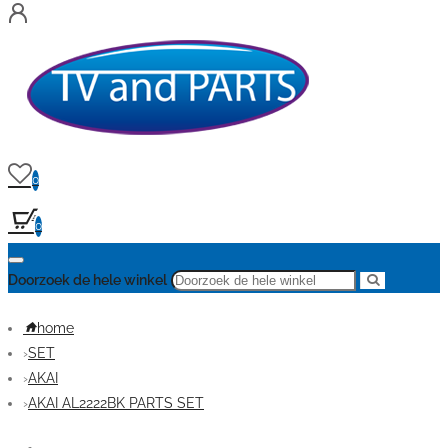
0
0
Doorzoek de hele winkel
home
SET
AKAI
AKAI AL2222BK PARTS SET