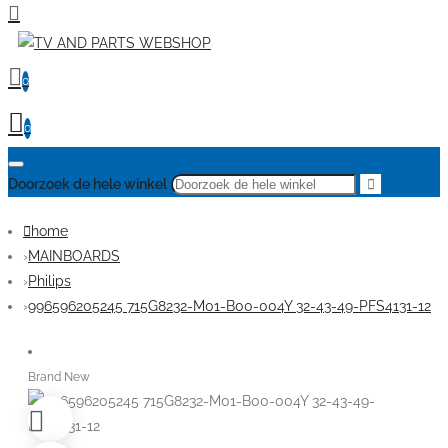
0
0
Doorzoek de hele winkel
home
MAINBOARDS
Philips
996596205245 715G8232-M01-B00-004Y 32-43-49-PFS4131-12
Brand New