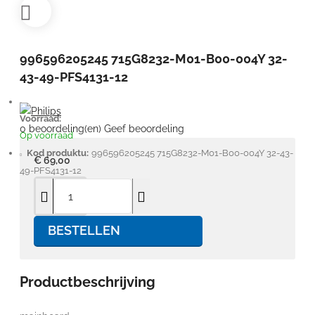
996596205245 715G8232-M01-B00-004Y 32-
43-49-PFS4131-12
Voorraad:
0 beoordeling(en)
Geef beoordeling
Op voorraad
Kod produktu:
996596205245 715G8232-M01-B00-004Y 32-43-
€ 69,00
49-PFS4131-12
BESTELLEN
Productbeschrijving