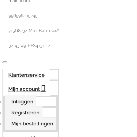
mainboard
996596205245
715G8232-M01-B00-004Y
32-43-49-PFS4131-12
Klantenservice
Mijn account
Inloggen
Registreren
Mijn bestellingen