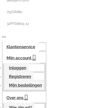
996592003161
715GA682-
32PFS6805-12
Klantenservice
Mijn account
Inloggen
Registreren
Mijn bestellingen
Over ons
Wie zijn wij?