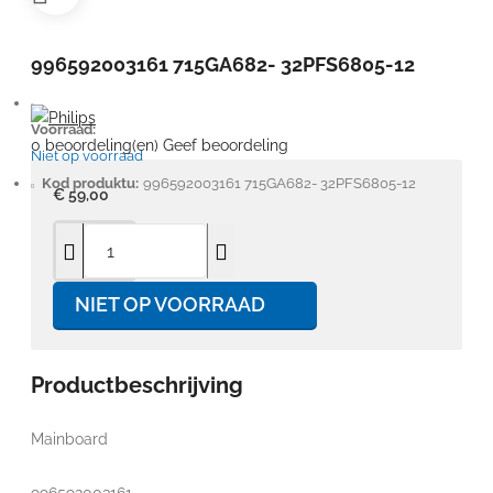
996592003161 715GA682- 32PFS6805-12
Voorraad:
0 beoordeling(en)
Geef beoordeling
Niet op voorraad
Kod produktu:
996592003161 715GA682- 32PFS6805-12
€ 59,00
NIET OP VOORRAAD
Productbeschrijving
Mainboard