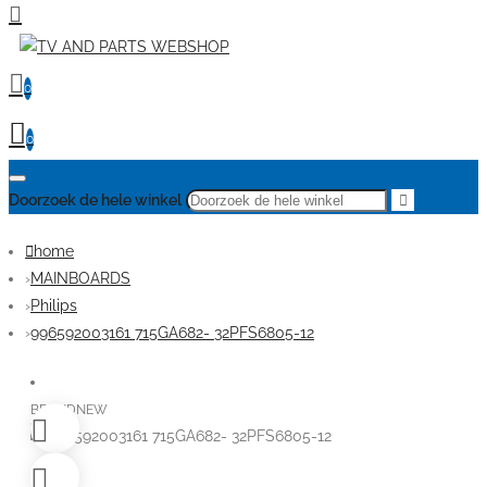
0
0
Doorzoek de hele winkel
home
MAINBOARDS
Philips
996592003161 715GA682- 32PFS6805-12
BRANDNEW