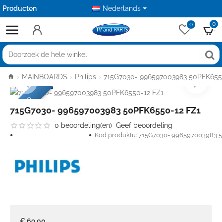
Producten
Aanbiedingen
Nederlands
0
0
Doorzoek
de
home
MAINBOARDS
Philips
715G7030- 996597003983 50PFK655
hele
winkel
USED
715G7030- 996597003983 50PFK6550-12 FZ1
0 beoordeling(en)
Geef beoordeling
Voorraad:
Op voorraad
Kod produktu:
715G7030- 996597003983 5
€ 69,00