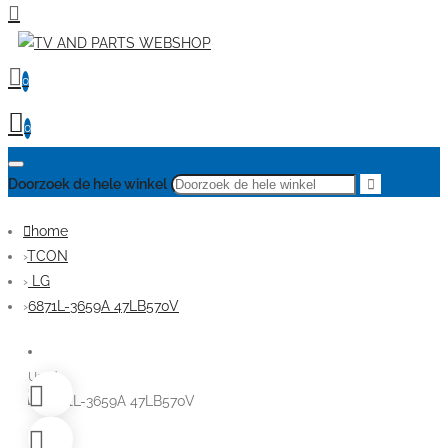
0
0
Doorzoek de hele winkel
home
TCON
LG
6871L-3659A 47LB570V
Used