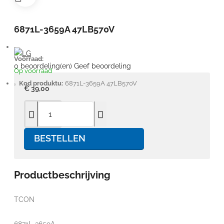
6871L-3659A 47LB570V
Voorraad:
0 beoordeling(en)
Geef beoordeling
Op voorraad
Kod produktu:
6871L-3659A 47LB570V
€ 39,00
BESTELLEN
Productbeschrijving
TCON