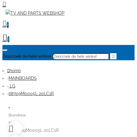
0
0
Doorzoek de hele winkel
home
MAINBOARDS
LG
68709M0005L 20LC1R
Brandnew
Sale