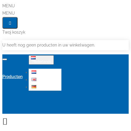
MENU
MENU
Twoj koszyk
U heeft nog geen producten in uw winkelwagen.
Nederlands
Nederlands
Producten
English
Deutsch
Aanbiedingen