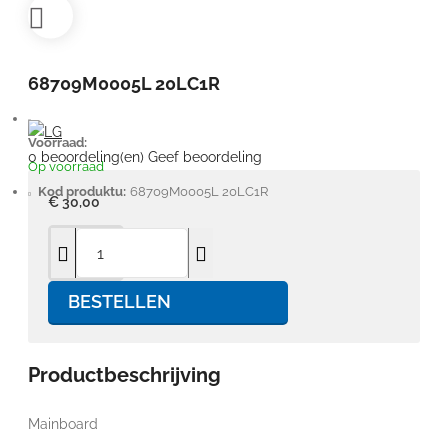
68709M0005L 20LC1R
Voorraad:
0 beoordeling(en)
Geef beoordeling
Op voorraad
Kod produktu:
68709M0005L 20LC1R
€ 30,00
BESTELLEN
Productbeschrijving
Mainboard