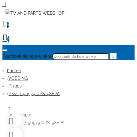
0
0
Doorzoek de hele winkel
home
VOEDING
Philips
272217190579 DPS-98EPA
BRAND NEW