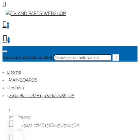
0
0
Doorzoek de hele winkel
home
MAINBOARDS
Toshiba
23603822 17MB130S 65U5863DA
BRANDNEW