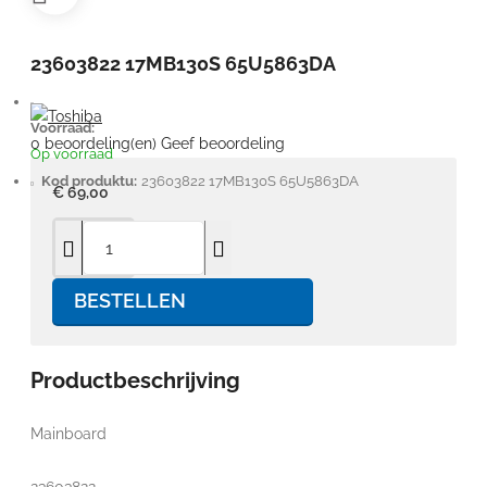
23603822 17MB130S 65U5863DA
Voorraad:
0 beoordeling(en)
Geef beoordeling
Op voorraad
Kod produktu:
23603822 17MB130S 65U5863DA
€ 69,00
BESTELLEN
Productbeschrijving
Mainboard