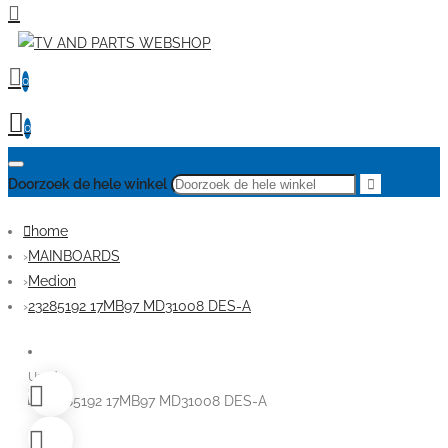
0
0
Doorzoek de hele winkel
home
MAINBOARDS
Medion
23285192 17MB97 MD31008 DES-A
Used