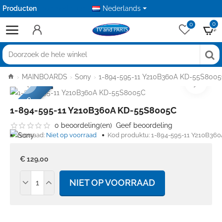
Producten
Aanbiedingen
Nederlands
0
0
Doorzoek
de
home
MAINBOARDS
Sony
1-894-595-11 Y210B360A KD-55S800
hele
winkel
USED
1-894-595-11 Y210B360A KD-55S8005C
0 beoordeling(en)
Geef beoordeling
Voorraad:
Niet op voorraad
Kod produktu:
1-894-595-11 Y210B36
€ 129,00
NIET OP VOORRAAD