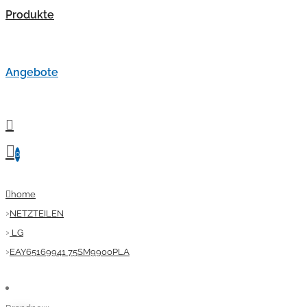
Produkte
Angebote
0
home
NETZTEILEN
LG
EAY65169941 75SM9900PLA