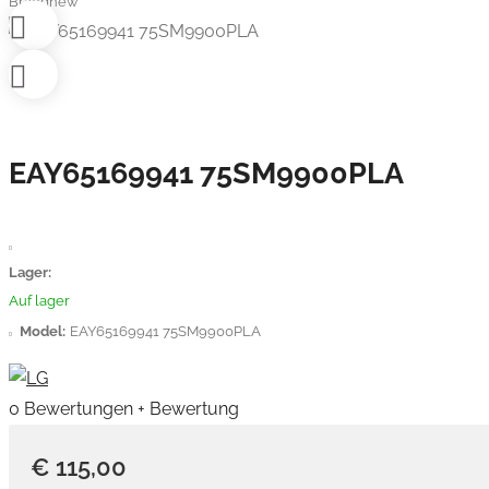
Brandnew
EAY65169941 75SM9900PLA
Lager:
Auf lager
Model:
EAY65169941 75SM9900PLA
0 Bewertungen
+ Bewertung
€ 115,00