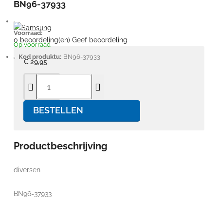
BN96-37933
Voorraad:
0 beoordeling(en)
Geef beoordeling
Op voorraad
Kod produktu:
BN96-37933
€ 29,95
BESTELLEN
Productbeschrijving
diversen
BN96-37933