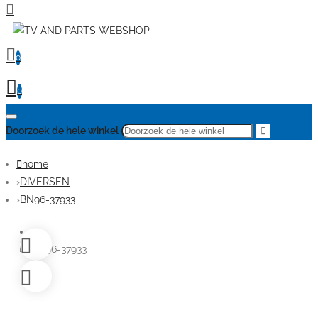
0
0
Doorzoek de hele winkel
home
DIVERSEN
BN96-37933