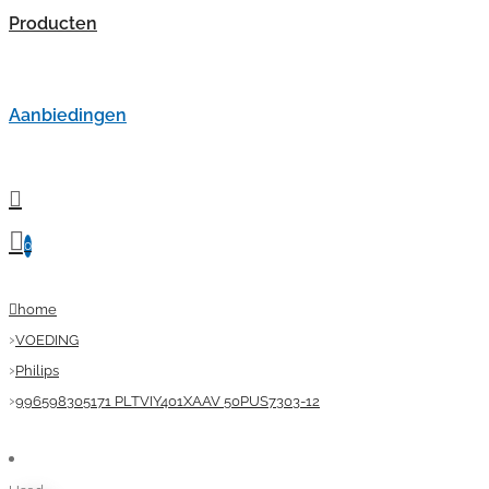
Producten
Aanbiedingen
0
home
VOEDING
Philips
996598305171 PLTVIY401XAAV 50PUS7303-12