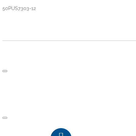
50PUS7303-12
TV AND PARTS