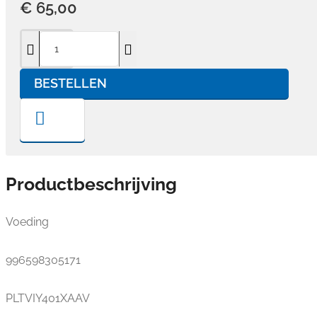
€ 65,00
BESTELLEN
Productbeschrijving
Voeding
996598305171
PLTVIY401XAAV