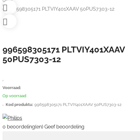
Used
996598305171 PLTVIY401XAAV
50PUS7303-12
Voorraad:
Op voorraad
Kod produktu:
996598305171 PLTVIY401XAAV 50PUS7303-12
0 beoordeling(en)
Geef beoordeling