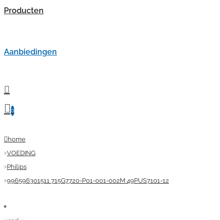
Producten
Aanbiedingen
0
home
VOEDING
Philips
996596301511 715G7720-P01-001-002M 49PUS7101-12