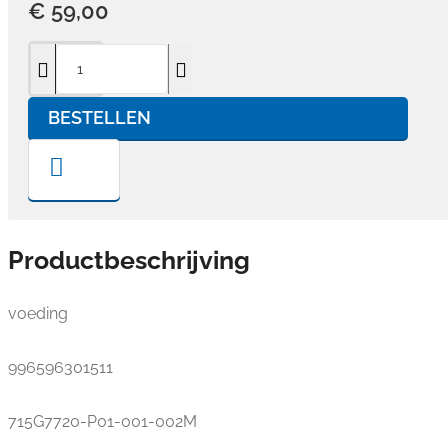
€ 59,00
BESTELLEN
Productbeschrijving
voeding
996596301511
715G7720-P01-001-002M