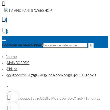
0
0
Doorzoek de hele winkel
home
MAINBOARDS
Philips
996590020181 715G6165-M01-000-005X 40PFT4509-12
USED