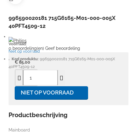
996590020181 715G6165-M01-000-005X
40PFT4509-12
Voorraad:
0 beoordeling(en)
Geef beoordeling
Niet op voorraad
Kod produktu:
996590020181 715G6165-M01-000-005X
€ 85,00
40PFT4509-12
NIET OP VOORRAAD
Productbeschrijving
Mainboard